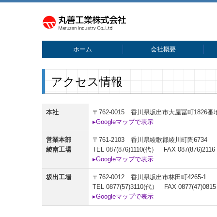
ホーム
会社概要
アクセス情報
本社
〒762-0015 香川県坂出市大屋冨町1826番
▸Googleマップで表示
営業本部
〒761-2103 香川県綾歌郡綾川町陶6734
綾南工場
TEL
087(876)1110
(代） FAX 087(876)2116
▸Googleマップで表示
坂出工場
〒762-0012 香川県坂出市林田町4265-1
TEL
0877(57)3110(
代） FAX 0877(47)0815
▸Googleマップで表示