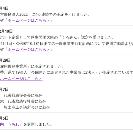
月4日
営優良法人2022」に4期連続での認定をうけました。
省「
ホームページはこちら＞
」
2
月10日
。
ポート企業として厚生労働大臣の「くるみん」認定を受けました
年4月1日～令和3年3月31日までの一般事業主行動計画について香川労働局よ
省「
ホームページはこちら＞
」
月29日
雇用優良事業所」に認定されました。
香川県で19法人（今回新たに認定された事業所は3法人）が認定されていま
ホームページはこちら＞
」
4月7日
 代表取締役会長に就任
志 代表取締役社長に就任
 坂出商工会議所会頭に就任
4月5日
内 うちわ
」を更新しました。