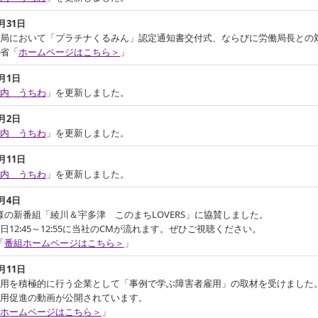
7月31日
働局において「プラチナくるみん」認定通知書交付式、ならびに労働局長との
省「
ホームページはこちら＞
」
4月1日
内 うちわ
」を更新しました。
4月2日
内 うちわ
」を更新しました。
4月11日
内 うちわ
」を更新しました。
月4日
様の新番組「綾川＆宇多津 このまちLOVERS」に協賛しました。
日12:45～12:55に当社のCMが流れます。ぜひご視聴ください。
「
番組ホームページはこちら＞
」
月11日
用を積極的に行う企業として「事例で学ぶ障害者雇用」の取材を受けました
用促進の動画が公開されています。
ホームページはこちら＞
」