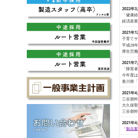
2022
年3
「健康経
経済産業
2021
年1
子育てサ
平成28
厚生労働
2021
年7
「障害者
今年度は
香川県「
2021年
三谷朋幹
大久保聖
三谷朋幹
2021年
「
製品案